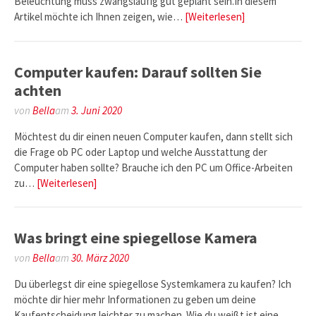
Beleuchtung muss zwangsläufig gut geplant sein.In diesem
Artikel möchte ich Ihnen zeigen, wie…
[Weiterlesen]
Computer kaufen: Darauf sollten Sie
achten
von
Bella
am
3. Juni 2020
Möchtest du dir einen neuen Computer kaufen, dann stellt sich
die Frage ob PC oder Laptop und welche Ausstattung der
Computer haben sollte? Brauche ich den PC um Office-Arbeiten
zu…
[Weiterlesen]
Was bringt eine spiegellose Kamera
von
Bella
am
30. März 2020
Du überlegst dir eine spiegellose Systemkamera zu kaufen? Ich
möchte dir hier mehr Informationen zu geben um deine
Kaufentscheidung leichter zu machen. Wie du weißt ist eine