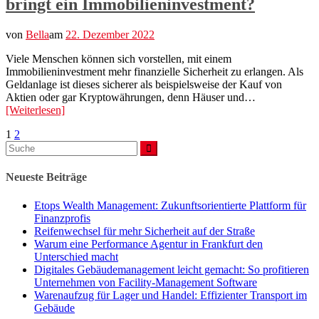
bringt ein Immobilieninvestment?
von
Bella
am
22. Dezember 2022
Viele Menschen können sich vorstellen, mit einem
Immobilieninvestment mehr finanzielle Sicherheit zu erlangen. Als
Geldanlage ist dieses sicherer als beispielsweise der Kauf von
Aktien oder gar Kryptowährungen, denn Häuser und…
[Weiterlesen]
Seitennummerierung
Seite
Seite
1
2
Suchen
der
nach:
Beiträge
Neueste Beiträge
Etops Wealth Management: Zukunftsorientierte Plattform für
Finanzprofis
Reifenwechsel für mehr Sicherheit auf der Straße
Warum eine Performance Agentur in Frankfurt den
Unterschied macht
Digitales Gebäudemanagement leicht gemacht: So profitieren
Unternehmen von Facility-Management Software
Warenaufzug für Lager und Handel: Effizienter Transport im
Gebäude