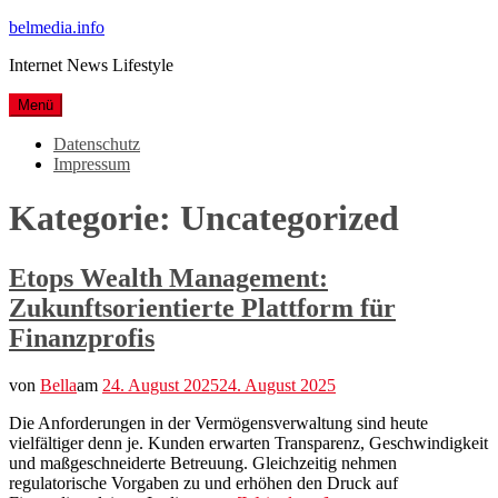
Weiter
belmedia.info
zum
Internet News Lifestyle
Inhalt
Menü
Datenschutz
Impressum
Kategorie:
Uncategorized
Etops Wealth Management:
Zukunftsorientierte Plattform für
Finanzprofis
von
Bella
am
24. August 2025
24. August 2025
Die Anforderungen in der Vermögensverwaltung sind heute
vielfältiger denn je. Kunden erwarten Transparenz, Geschwindigkeit
und maßgeschneiderte Betreuung. Gleichzeitig nehmen
regulatorische Vorgaben zu und erhöhen den Druck auf