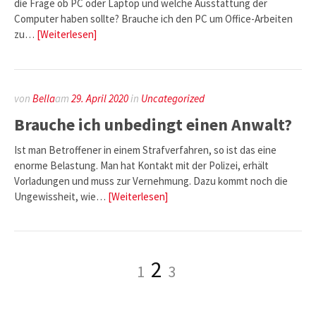
die Frage ob PC oder Laptop und welche Ausstattung der
Computer haben sollte? Brauche ich den PC um Office-Arbeiten
zu…
[Weiterlesen]
von
Bella
am
29. April 2020
in
Uncategorized
Brauche ich unbedingt einen Anwalt?
Ist man Betroffener in einem Strafverfahren, so ist das eine
enorme Belastung. Man hat Kontakt mit der Polizei, erhält
Vorladungen und muss zur Vernehmung. Dazu kommt noch die
Ungewissheit, wie…
[Weiterlesen]
Seitennummerierung
Seite
Seite
Seite
2
1
3
der
Beiträge